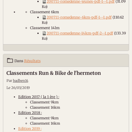
200711-romedenne-jeunes-pdf-1--1.pdf
(31.09
Ko)
Classement 6km
200711-romedenne-6km-pdf-1--1.pdf
(110.62
Ko)
Classement 14lm
200711-romedenne-14km-pdf-2--1.pdf
(133.39
Ko)
Dans
Résultats
Classements Run & Bike de l'hermeton
Par
badben14
Le 26/03/2019
Edition 2017 ( la 1 ère ) :
Classement 9km
Classement 16km
Edition 2018 :
Classement 9km
Classement 16km
Edition 2019 :