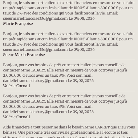
Bonjour, Je suis un particuliers d'experts financiers en mesure de vous faire
un prêt rapide sans aucun frais allant de 1000€ Allant a 800.000€ pour un
taux de 2% avec des conditions qui vous faciliteront la vie. Email:
sueurmariefrancoise336@gmail.com
Le 09/08/2026
Marie Françoise
Bonjour, Je suis un particuliers d'experts financiers en mesure de vous faire
un prêt rapide sans aucun frais allant de 1000€ Allant a 800.000€ pour un
taux de 2% avec des conditions qui vous faciliteront la vie. Email:
sueurmariefrancoise336@gmail.com
Le 09/08/2026
Sueur Maria Françoise
Bonjour, pour vos besoins de prêt entre particulier je vous conseille de
contacter Mme TABARY. Elle serait en mesure de vous octroyer jusqu'à
2.000.000 d'euros avec un taux 3%. Voici son mail :
daniellefrancoisetabary@gmail.com
Le 09/08/2026
Valérie Cornali
Bonjour, pour vos besoins de prêt entre particulier je vous conseille de
contacter Mme TABARY. Elle serait en mesure de vous octroyer jusqu'à
2.000.000 d'euros avec un taux 3%. Voici son mail :
daniellefrancoisetabary@gmail.com
Le 09/08/2026
Valérie Cornali
Aide financière a tout personne dans le besoin.Mme CARRET que Dieu vous
bénisse. Une personne très conviviale ,professionnelle à l'écoute et très
efficace. j'ai eu mon prêt après quelques démarches administratives. Je suis