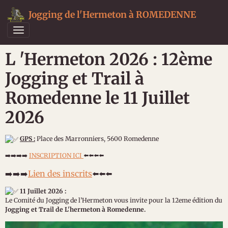
Jogging de l'Hermeton à ROMEDENNE
L 'Hermeton 2026 : 12ème
Jogging et Trail à
Romedenne le 11 Juillet
2026
GPS :
Place des Marronniers, 5600 Romedenne
➡️➡️➡️➡️
INSCRIPTION ICI
⬅️⬅️⬅️⬅️
➡️➡️➡️
Lien des inscrits
⬅️⬅️⬅️
11 Juillet 2026 :
Le Comité du Jogging de l’Hermeton vous invite pour la 12eme édition du
Jogging et Trail de L'hermeton à Romedenne.